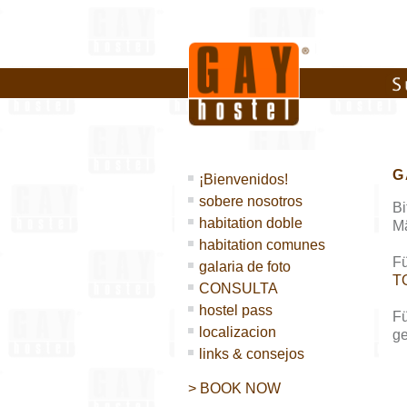
G
¡Bienvenidos!
sobere nosotros
Bi
habitation doble
Mä
habitation comunes
F
galaria de foto
T
CONSULTA
hostel pass
Fü
localizacion
ge
links & consejos
> BOOK NOW